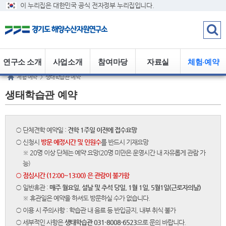
이 누리집은 대한민국 공식 전자정부 누리집입니다.
연구소 소개
사업소개
참여마당
자료실
체험·예약
체험·예약
>
생태학습관 예약
생태학습관 예약
○ 단체견학 예약일 :
견학 1주일 이전에 접수요망
○ 신청시
방문 예정시간 및 인원수
를 반드시 기재요망
※ 20명 이상 단체는 예약 요망(20명 미만은 운영시간 내 자유롭게 관람 가
능)
○ 점심시간 (12:00~13:00) 은 관람이 불가함
○ 일반휴관 :
매주 월요일, 설날 및 추석 당일, 1월 1일, 5월1일(근로자의날)
※ 휴관일은 예약을 하셔도 방문하실 수가 없습니다.
○ 이용 시 주의사항 : 학습관 내 음료 등 반입금지, 내부 취식 불가
○ 세부적인 사항은
생태학습관 031-8008-6523
으로 문의 바랍니다.