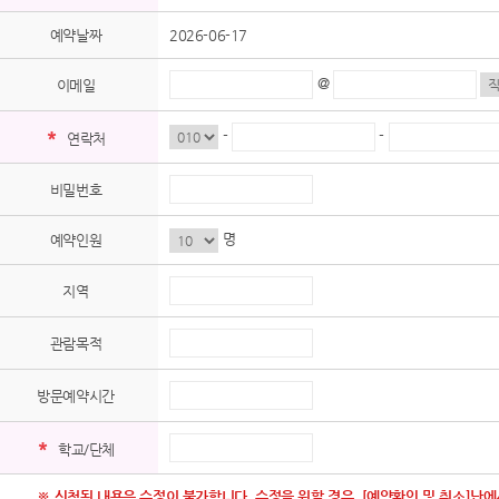
예약날짜
2026-06-17
@
이메일
*
-
-
연락처
비밀번호
명
예약인원
지역
관람목적
방문예약시간
*
학교/단체
※ 신청된 내용은 수정이 불가합니다. 수정을 원할 경우, [예약확인 및 취소]난에