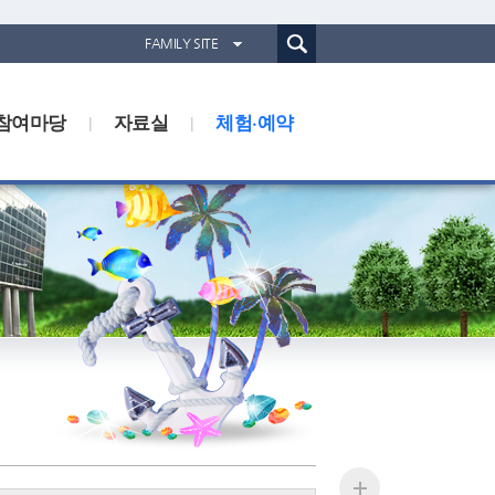
통합검색(웹)
FAMILY SITE
경기도농업기술원
참여마당
자료실
경기도동물위생시험소
체험·예약
경기산림환경연구소
경기해양수산자원연구소