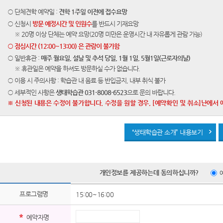
○ 단체견학 예약일 :
견학 1주일 이전에 접수요망
○ 신청시
방문 예정시간 및 인원수
를 반드시 기재요망
※ 20명 이상 단체는 예약 요망(20명 미만은 운영시간 내 자유롭게 관람 가능)
○ 점심시간 (12:00~13:00) 은 관람이 불가함
○ 일반휴관 :
매주 월요일, 설날 및 추석 당일, 1월 1일, 5월1일(근로자의날)
※ 휴관일은 예약을 하셔도 방문하실 수가 없습니다.
○ 이용 시 주의사항 : 학습관 내 음료 등 반입금지, 내부 취식 불가
○ 세부적인 사항은
생태학습관 031-8008-6523
으로 문의 바랍니다.
※ 신청된 내용은 수정이 불가합니다. 수정을 원할 경우, [예약확인 및 취소]난에서 
“생태학습관 소개” 내용보기
개인정보를 제공하는데 동의하십니까?
프로그램명
15:00~16:00
*
예약자명