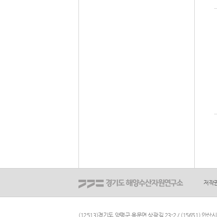
저작
(12513)경기도 양평군 용문면 상광길 23-2 / (15651) 안