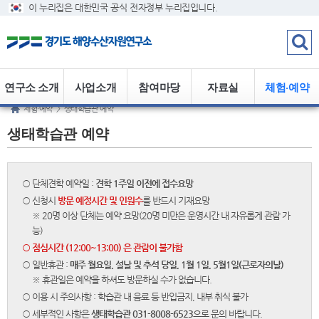
이 누리집은 대한민국 공식 전자정부 누리집입니다.
연구소 소개
사업소개
참여마당
자료실
체험·예약
체험·예약
>
생태학습관 예약
생태학습관 예약
○ 단체견학 예약일 :
견학 1주일 이전에 접수요망
○ 신청시
방문 예정시간 및 인원수
를 반드시 기재요망
※ 20명 이상 단체는 예약 요망(20명 미만은 운영시간 내 자유롭게 관람 가
능)
○ 점심시간 (12:00~13:00) 은 관람이 불가함
○ 일반휴관 :
매주 월요일, 설날 및 추석 당일, 1월 1일, 5월1일(근로자의날)
※ 휴관일은 예약을 하셔도 방문하실 수가 없습니다.
○ 이용 시 주의사항 : 학습관 내 음료 등 반입금지, 내부 취식 불가
○ 세부적인 사항은
생태학습관 031-8008-6523
으로 문의 바랍니다.