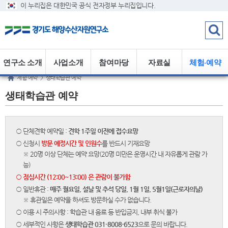
이 누리집은 대한민국 공식 전자정부 누리집입니다.
연구소 소개
사업소개
참여마당
자료실
체험·예약
체험·예약
>
생태학습관 예약
생태학습관 예약
○ 단체견학 예약일 :
견학 1주일 이전에 접수요망
○ 신청시
방문 예정시간 및 인원수
를 반드시 기재요망
※ 20명 이상 단체는 예약 요망(20명 미만은 운영시간 내 자유롭게 관람 가
능)
○ 점심시간 (12:00~13:00) 은 관람이 불가함
○ 일반휴관 :
매주 월요일, 설날 및 추석 당일, 1월 1일, 5월1일(근로자의날)
※ 휴관일은 예약을 하셔도 방문하실 수가 없습니다.
○ 이용 시 주의사항 : 학습관 내 음료 등 반입금지, 내부 취식 불가
○ 세부적인 사항은
생태학습관 031-8008-6523
으로 문의 바랍니다.