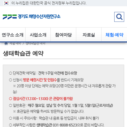
이 누리집은 대한민국 공식 전자정부 누리집입니다.
연구소 소개
사업소개
참여마당
자료실
체험·예약
체험·예약
>
생태학습관 예약
생태학습관 예약
○ 단체견학 예약일 :
견학 1주일 이전에 접수요망
○ 신청시
방문 예정시간 및 인원수
를 반드시 기재요망
※ 20명 이상 단체는 예약 요망(20명 미만은 운영시간 내 자유롭게 관람 가
능)
○ 점심시간 (12:00~13:00) 은 관람이 불가함
○ 일반휴관 :
매주 월요일, 설날 및 추석 당일, 1월 1일, 5월1일(근로자의날)
※ 휴관일은 예약을 하셔도 방문하실 수가 없습니다.
○ 이용 시 주의사항 : 학습관 내 음료 등 반입금지, 내부 취식 불가
○ 세부적인 사항은
생태학습관 031-8008-6523
으로 문의 바랍니다.