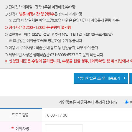
○ 단체견학 예약일 :
견학 1주일 이전에 접수요망
○ 신청시
방문 예정시간 및 인원수
를 반드시 기재요망
※ 20명 이상 단체는 예약 요망(20명 미만은 운영시간 내 자유롭게 관람 가능)
○ 점심시간 (12:00~13:00) 은 관람이 불가함
○ 일반휴관 :
매주 월요일, 설날 및 추석 당일, 1월 1일, 5월1일(근로자의날)
※ 휴관일은 예약을 하셔도 방문하실 수가 없습니다.
○ 이용 시 주의사항 : 학습관 내 음료 등 반입금지, 내부 취식 불가
○ 세부적인 사항은
생태학습관 031-8008-6523
으로 문의 바랍니다.
※ 신청된 내용은 수정이 불가합니다. 수정을 원할 경우, [예약확인 및 취소]난에서 
“생태학습관 소개” 내용보기
개인정보를 제공하는데 동의하십니까?
프로그램명
16:00~17:00
*
예약자명