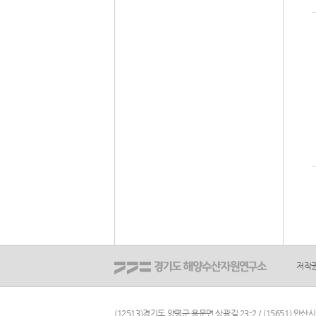
저작
(12513)경기도 양평군 용문면 상광길 23-2 / (15651) 안