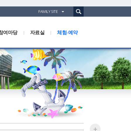
통합검색(웹)
FAMILY SITE
경기도농업기술원
참여마당
자료실
경기도동물위생시험소
체험·예약
경기산림환경연구소
경기해양수산자원연구소