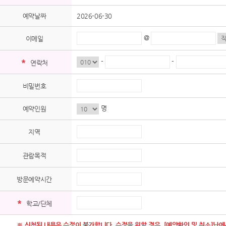
예약날짜
2026-06-30
@
이메일
*
-
-
연락처
비밀번호
명
예약인원
지역
관람목적
방문예약시간
*
학교/단체
※ 신청된 내용은 수정이 불가합니다. 수정을 원할 경우, [예약확인 및 취소]난에