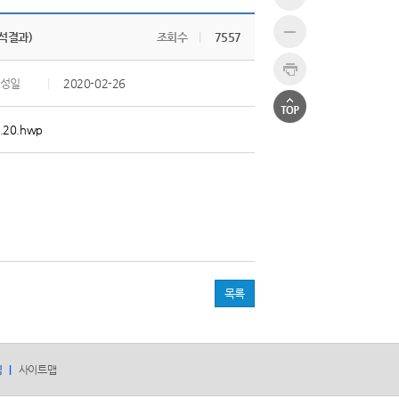
분석결과)
조회수
|
7557
성일
|
2020-02-26
2.20.hwp
목록
침
사이트맵