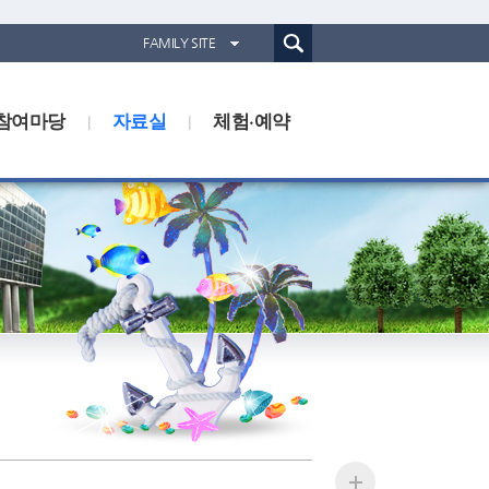
통합검색(웹)
FAMILY SITE
경기도농업기술원
참여마당
자료실
경기도동물위생시험소
체험·예약
경기산림환경연구소
경기해양수산자원연구소