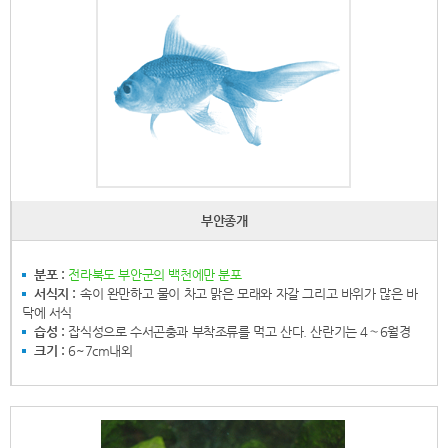
부안종개
분포 :
전라북도 부안군의 백천에만 분포
서식지 :
속이 완만하고 물이 차고 맑은 모래와 자갈 그리고 바위가 많은 바
닥에 서식
습성 :
잡식성으로 수서곤충과 부착조류를 먹고 산다. 산란기는 4∼6월경
크기 :
6~7cm내외