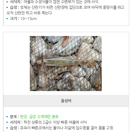
서식지 :
여울과 수생식물이 많은 수변부가 있는 곳에 서식
습성 :
성체는 산란기가 되면 산란장에 집단으로 모여 바닥에 웅덩이를 파고
오직 산란만 하고 바로 죽는다
크기 :
10~15cm
돌상어
분포 :
한강, 금강 수계에만 분포
서식지 :
하천 상류의 2급수 이상 빠른 여울에 서식
습성 :
유속이 빠른곳에서는 돌이나 자갈에 입수염을 걸어 몸을 고정