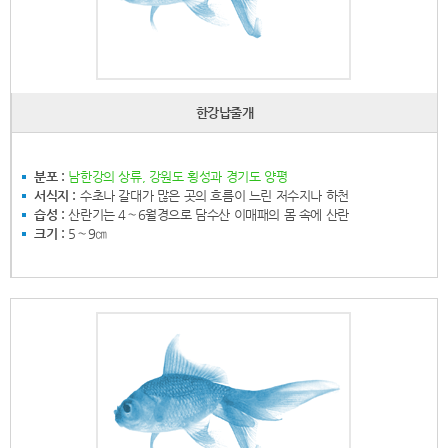
한강납줄개
분포 :
남한강의 상류, 강원도 횡성과 경기도 양평
서식지 :
수초나 갈대가 많은 곳의 흐름이 느린 저수지나 하천
습성 :
산란기는 4∼6월경으로 담수산 이매패의 몸 속에 산란
크기 :
5∼9㎝