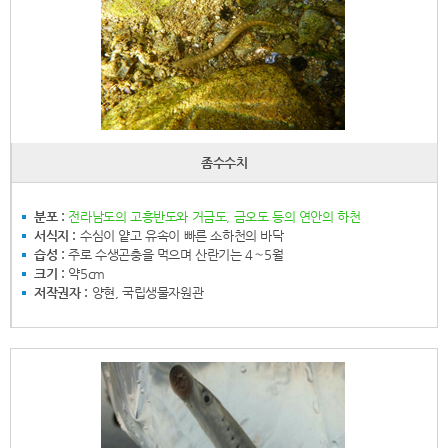
좀수수치
분포 :
전라남도의 고흥반도와 거금도, 금오도 등의 연안의 하천
서식지 :
수심이 얕고 유속이 빠른 소하천의 바닥
습성 :
주로 수생곤충을 먹으며 산란기는 4∼5월
크기 :
약5cm
저작권자 :
양현, 국립생물자원관