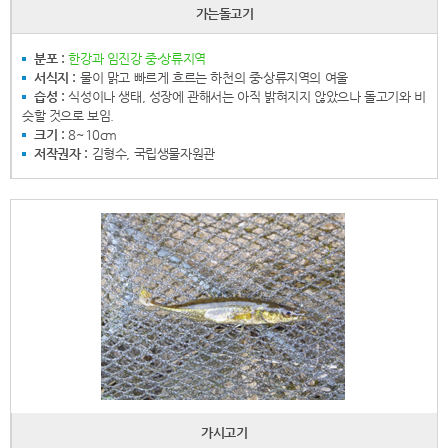
가는돌고기
분포 :
한강과 임진강 중‧상류지역
서식지 :
물이 맑고 빠르게 흐르는 하천의 중‧상류지역의 여울
습성 :
식성이나 생태, 성장에 관해서는 아직 밝혀지지 않았으나 돌고기와 비
슷할 것으로 보임.
크기 :
8~10cm
저작권자 :
김형수, 국립생물자원관
가시고기