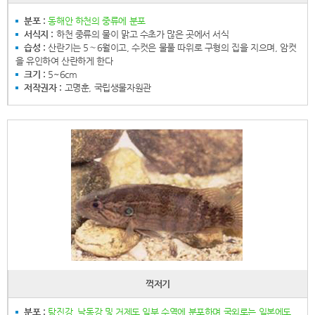
분포 :
동해안 하천의 중류에 분포
서식지 :
하천 중류의 물이 맑고 수초가 많은 곳에서 서식
습성 :
산란기는 5∼6월이고, 수컷은 물풀 따위로 구형의 집을 지으며, 암컷
을 유인하여 산란하게 한다
크기 :
5~6cm
저작권자 :
고명훈, 국립생물자원관
꺽저기
분포 :
탐진강, 낙동강 및 거제도 일부 수역에 분포하며 국외로는 일본에도