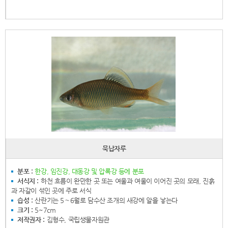
묵납자루
분포 :
한강, 임진강, 대동강 및 압록강 등에 분포
서식지 :
하천 흐름이 완만한 곳 또는 여울과 여울이 이어진 곳의 모래, 진흙
과 자갈이 섞인 곳에 주로 서식
습성 :
산란기는 5∼6월로 담수산 조개의 새강에 알을 낳는다
크기 :
5~7cm
저작권자 :
김형수, 국립생물자원관