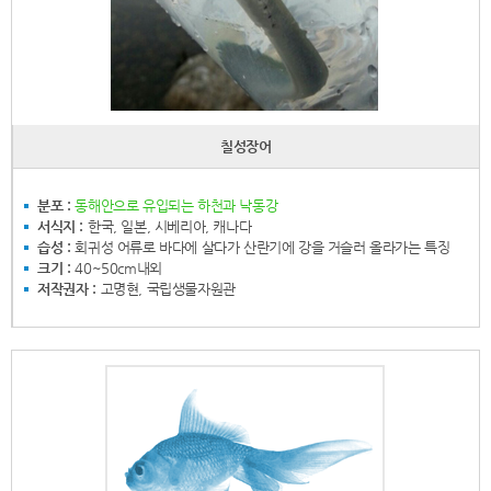
칠성장어
분포 :
동해안으로 유입되는 하천과 낙동강
서식지 :
한국, 일본, 시베리아, 캐나다
습성 :
회귀성 어류로 바다에 살다가 산란기에 강을 거슬러 올라가는 특징
크기 :
40~50cm내외
저작권자 :
고명현, 국립생물자원관