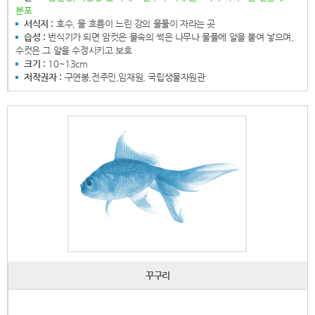
분포
서식지 :
호수, 물 흐름이 느린 강의 물풀이 자라는 곳
습성 :
번식기가 되면 암컷은 물속의 썩은 나무나 물풀에 알을 붙여 낳으며,
수컷은 그 알을 수정시키고 보호
크기 :
10~13cm
저작권자 :
구연봉,전주민,임재원, 국립생물자원관
꾸구리