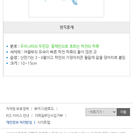
한둑중개
분포 :
우리나라의 두만강, 동해안으로 흐르는 하천의 하류
서식지 :
여울부의 유속이 빠른 하천 하류의 돌이 많은 곳
습성 :
산란기는 3∼6월이고 하천의 가장자리큰 돌밑에 알을 덩어리로 붙임.
크기 :
10~15cm
저작권 보호정책
뷰어 다운로드
유관기관
이동
RSS 서비스 안내
이메일무단수집거부
개인정보 처리방침
사이트맵