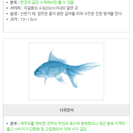
분포 :
한강과 금강 수계에서만 볼 수 있음.
서식지 :
자갈층의 수심30cm이내의 얕은 곳
습성 :
산란기 때, 암컷은 몸이 밝은 갈색을 띠며 수컷은 진한 밤색을 띤다.
크기 :
10~13cm
다묵장어
분포 :
제주도를 제외한 전국의 하천과 호수에 분포했으나 최근 분포 지역이
줄고 서식지가 단편화 및 고립화되어 개체 수가 급감