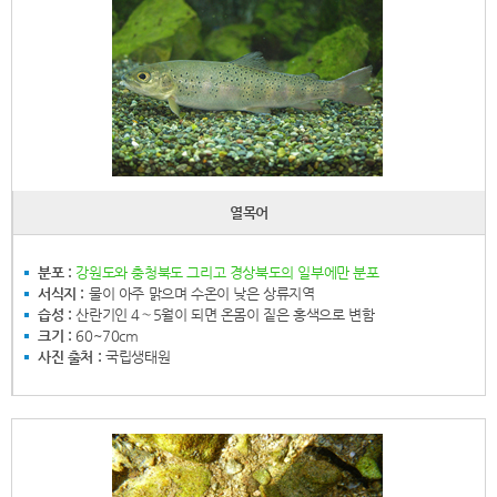
열목어
분포 :
강원도와 충청북도 그리고 경상북도의 일부에만 분포
서식지 :
물이 아주 맑으며 수온이 낮은 상류지역
습성 :
산란기인 4∼5월이 되면 온몸이 짙은 홍색으로 변함
크기 :
60~70cm
사진 출처 :
국립생태원