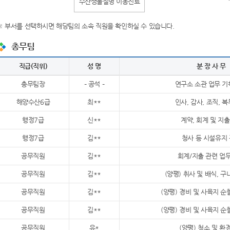
수산생물질병 이동진료
※ 부서를 선택하시면 해당팀의 소속 직원을 확인하실 수 있습니다.
총무팀
직급(직위)
성 명
분 장 사 무
총무팀장
– 공석 –
연구소 소관 업무 기
해양수산6급
최**
인사, 감사, 조직, 
행정7급
신**
계약, 회계 및 지
행정7급
김**
청사 등 시설유지
공무직원
김**
회계/지출 관련 업
공무직원
김**
(양평) 취사 및 배식, 
공무직원
김**
(양평) 경비 및 사육지 순
공무직원
김**
(양평) 경비 및 사육지 순
공무직원
유*
(양평) 청소 및 환