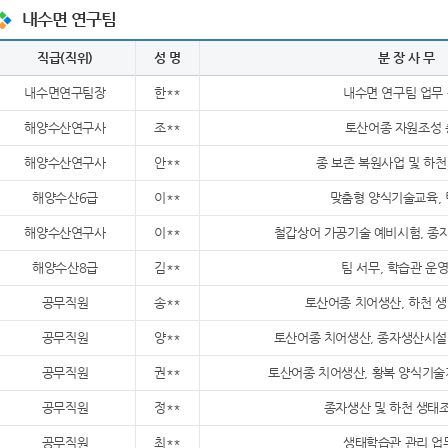
내수면 연구팀
직급(직위)
성 명
분 장 사 무
내수면연구팀장
한**
내수면 연구팀 업무
해양수산연구사
조**
토산어종 자원조성 
해양수산연구사
안**
종 보존 복원사업 및 하
해양수산6급
이**
맞춤형 양식기술교육, 
해양수산연구사
이**
철갑상어 가공기술 예비시험, 종
해양수산8급
김**
팀 서무, 학습관 운
공무직원
송**
토산어종 치어생산, 하천 
공무직원
양**
토산어종 치어생산, 종자생산시설
공무직원
권**
토산어종 치어생산, 황복 양식기술
공무직원
정**
종자생산 및 하천 생태
공무직원
최**
생태학습관 관리 업