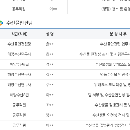
공무직원
이**
(양평) 청소 및 환
수산물안전팀
직급(직위)
성 명
분 장 사 무
수산물안전팀장
윤**
수산물안전팀 업무
해양수산연구사
최**
수산물 안정성 조사 및 시험연구
해양수산6급
정**
수산물생물 위해요소 
해양수산연구사
김**
명품수산물 안전성
해양수산연구사
주**
위해요소 모니터링 및 
해양수산8급
이**
팀 서무 및 수산물안전성 검
공무직원
조**
수산생물 질병관리 및 
공무직원
방**
수산생물 안전성 검사 및
공무직원
이**
수산생물 질병관리 병성검사 