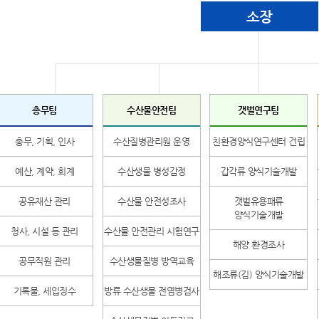
소장
총무팀
수산물안전팀
갯벌연구팀
총무, 기획, 인사
수산질병관리원 운영
친환경양식연구센터 건립
예산, 계약, 회계
수산생물 병성감정
갑각류 양식기술개발
공유재산 관리
수산물 안전성조사
갯벌유용패류
양식기술개발
청사, 시설 등 관리
수산물 안전관리 시험연구
해양 환경조사
공무직원 관리
수산생물질병 방역교육
해조류(김) 양식기술개발
기록물, 세입징수
방류 수산생물 전염병검사