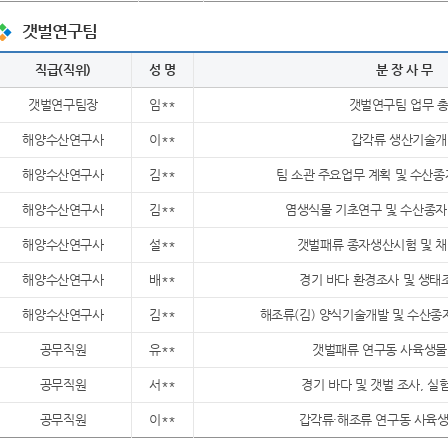
갯벌연구팀
직급(직위)
성 명
분 장 사 무
갯벌연구팀장
임**
갯벌연구팀 업무 
해양수산연구사
이**
갑각류 생산기술개
해양수산연구사
김**
팀 소관 주요업무 계획 및 수산종
해양수산연구사
김**
염생식물 기초연구 및 수산종자
해양수산연구사
설**
갯벌패류 종자생산시험 및 채
해양수산연구사
배**
경기 바다 환경조사 및 생태조
해양수산연구사
김**
해조류(김) 양식기술개발 및 수산종자
공무직원
유**
갯벌패류 연구동 사육생물
공무직원
서**
경기 바다 및 갯벌 조사, 실험
공무직원
이**
갑각류·해조류 연구동 사육