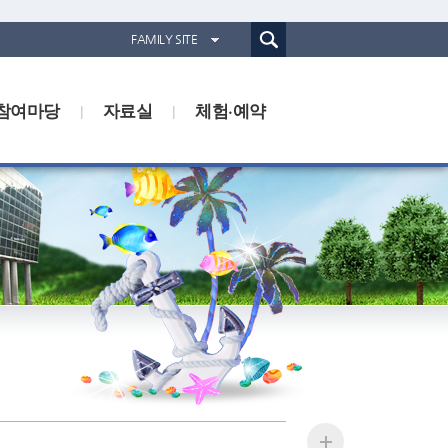
통합검색(웹)
FAMILY SITE
경기도농업기술원
참여마당
자료실
경기도동물위생시험소
체험·예약
경기산림환경연구소
경기해양수산자원연구소