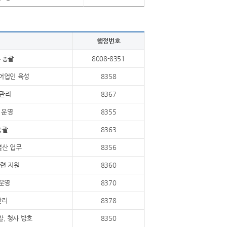
행정번호
 총괄
8008-8351
어업인 육성
8358
 관리
8367
 운영
8355
총괄
8363
결산 업무
8356
련 지원
8360
 운영
8370
관리
8378
찰, 청사 방호
8350