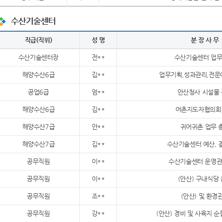
수산기술센터
직급(직위)
성 명
분 장 사 무
수산기술센터장
전**
수산기술센터 업무
해양수산6급
김**
업무기획,성과관리,전문
공업6급
엄**
안산청사 시설물
해양수산6급
김**
어촌지도자협의회
해양수산7급
안**
귀어귀촌 업무 
해양수산7급
김**
수산기술센터 예산, 
공무직원
이**
수산기술센터 운영관
공무직원
이**
(안산) 구내식당
공무직원
조**
(안산) 및 환경
공무직원
강**
(안산) 경비 및 사육지 순