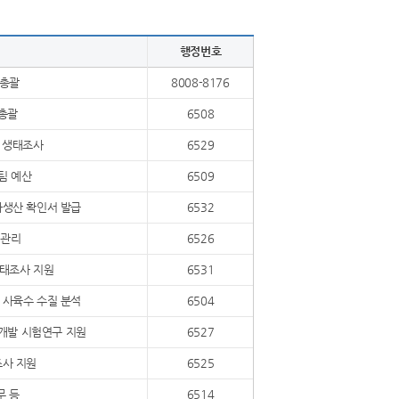
행정번호
 총괄
8008-8176
총괄
6508
천 생태조사
6529
팀 예산
6509
자생산 확인서 발급
6532
영관리
6526
생태조사 지원
6531
 사육수 수질 분석
6504
개발 시험연구 지원
6527
조사 지원
6525
무 등
6514