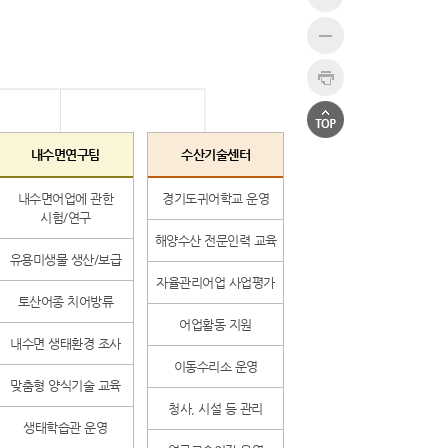
내수면연구팀
수산기술센터
내수면어업에 관한
경기도귀어학교 운영
시험/연구
해양수산 전문인력 교육
유용미생물 생산/보급
자율관리어업 사업평가
토산어종 치어방류
어업활동 지원
내수면 생태환경 조사
이동수리소 운영
맞춤형 양식기술 교육
청사, 시설 등 관리
생태학습관 운영