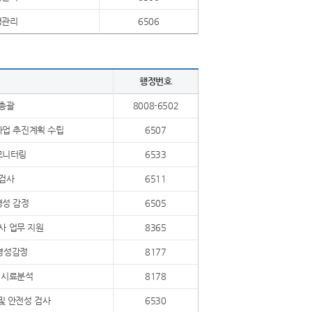
경관리
6506
행정번호
 총괄
8008-6502
사업 추진계획 수립
6507
모니터링
6533
 검사
6511
병성 감정
6505
사 업무 지원
8365
병성감정
8177
 시료분석
8178
및 안전성 검사
6530