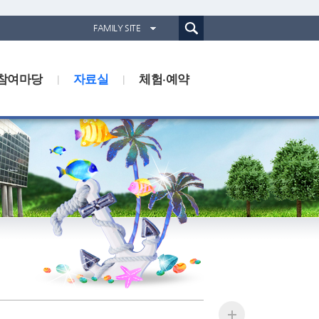
통합검색(웹)
FAMILY SITE
경기도농업기술원
참여마당
자료실
경기도동물위생시험소
체험·예약
경기산림환경연구소
경기해양수산자원연구소