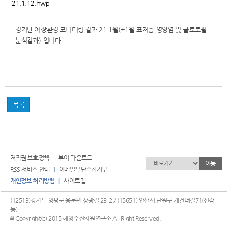
21.1.12.hwp
경기만 어장환경 모니터링 결과 21.1월(+1월 표저층 영양염 및 클로로필
분석결과) 입니다.
목록
저작권 보호정책
뷰어 다운로드
유관기관
이동
RSS 서비스 안내
이메일무단수집거부
개인정보 처리방침
사이트맵
(12513)경기도 양평군 용문면 상광길 23-2 / (15651) 안산시 단원구 개건너길71(선감
동)
관리자 로그인
Copyright(c) 2015 해양수산자원연구소 All Right Reserved.