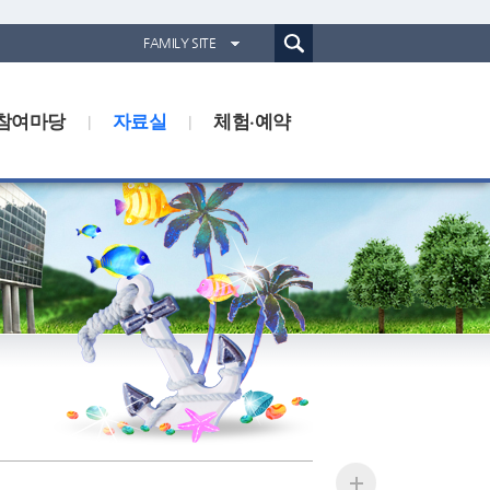
통합검색(웹)
FAMILY SITE
경기도농업기술원
참여마당
자료실
경기도동물위생시험소
체험·예약
경기산림환경연구소
경기해양수산자원연구소