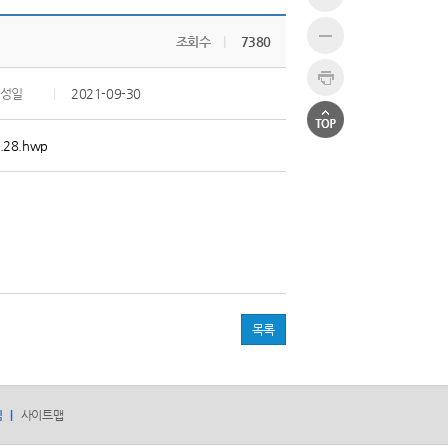
조회수
|
7380
성일
|
2021-09-30
7.28.hwp
목록
침
사이트맵