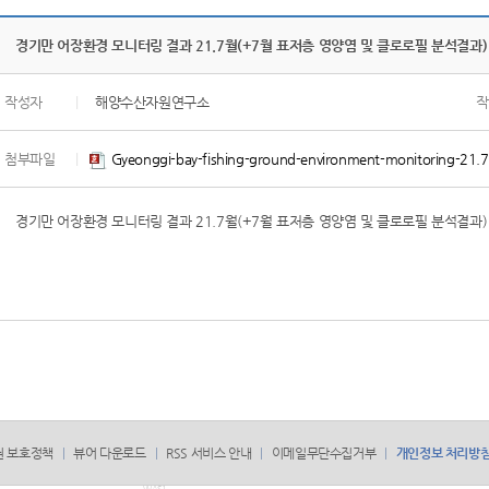
경기만 어장환경 모니터링 결과 21.7월(+7월 표저층 영양염 및 클로로필 분석결과)
작성자
|
해양수산자원연구소
작
첨부파일
|
Gyeonggi-bay-fishing-ground-environment-monitoring-21.
경기만 어장환경 모니터링 결과 21.7월(+7월 표저층 영양염 및 클로로필 분석결과)
권 보호정책
뷰어 다운로드
RSS 서비스 안내
이메일무단수집거부
개인정보 처리방