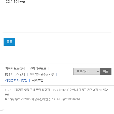
22.1.10.hwp
목록
저작권 보호정책
뷰어 다운로드
유관기관
이동
RSS 서비스 안내
이메일무단수집거부
개인정보 처리방침
사이트맵
(12513)경기도 양평군 용문면 상광길 23-2 / (15651) 안산시 단원구 개건너길71(선감
동)
관리자 로그인
Copyright(c) 2015 해양수산자원연구소 All Right Reserved.
WAS1