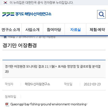
이 누리집은 대한민국 공식 전자정부 누리집입니다.
연구소 소개
사업소개
참여마당
자료실
체험·예약
자료실
>
경기바다이야기
>
경기만 어장환경
경기만 어장환경
경기만 어장환경 모니터링 결과 22.1월(+ 표저층 영양염 및 클로로필 분석결
과)
작성자
|
해양수산자원연구소
작성일
|
2022-03-23
첨부파일
|
Gyeonggi-bay-fishing-ground-environment-monitoring-