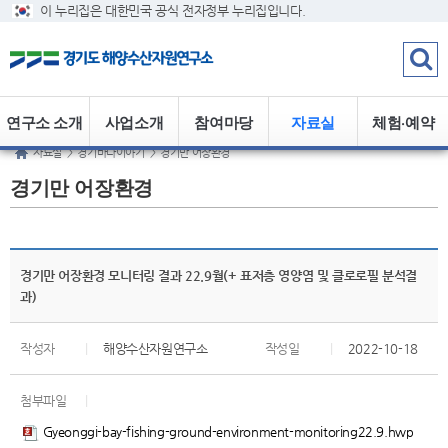
이 누리집은 대한민국 공식 전자정부 누리집입니다.
연구소 소개
사업소개
참여마당
자료실
체험·예약
자료실
>
경기바다이야기
>
경기만 어장환경
경기만 어장환경
경기만 어장환경 모니터링 결과 22.9월(+ 표저층 영양염 및 클로로필 분석결
과)
작성자
|
해양수산자원연구소
작성일
|
2022-10-18
첨부파일
|
Gyeonggi-bay-fishing-ground-environment-monitoring22.9.hwp