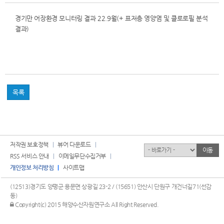
경기만 어장환경 모니터링 결과 22.9월(+ 표저층 영양염 및 클로로필 분석
결과)
목록
저작권 보호정책
뷰어 다운로드
유관기관
이동
RSS 서비스 안내
이메일무단수집거부
개인정보 처리방침
사이트맵
(12513)경기도 양평군 용문면 상광길 23-2 / (15651) 안산시 단원구 개건너길71(선감
동)
관리자 로그인
Copyright(c) 2015 해양수산자원연구소 All Right Reserved.