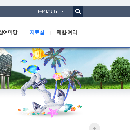
통합검색(웹)
FAMILY SITE
경기도농업기술원
참여마당
자료실
경기도동물위생시험소
체험·예약
경기산림환경연구소
경기해양수산자원연구소