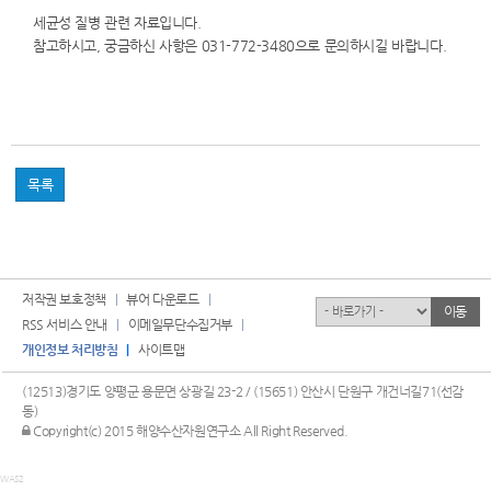
세균성 질병 관련 자료입니다.
참고하시고, 궁금하신 사항은 031-772-3480으로 문의하시길 바랍니다.
목록
저작권 보호정책
뷰어 다운로드
유관기관
이동
RSS 서비스 안내
이메일무단수집거부
개인정보 처리방침
사이트맵
(12513)경기도 양평군 용문면 상광길 23-2 / (15651) 안산시 단원구 개건너길71(선감
동)
관리자 로그인
Copyright(c) 2015 해양수산자원연구소 All Right Reserved.
WAS2