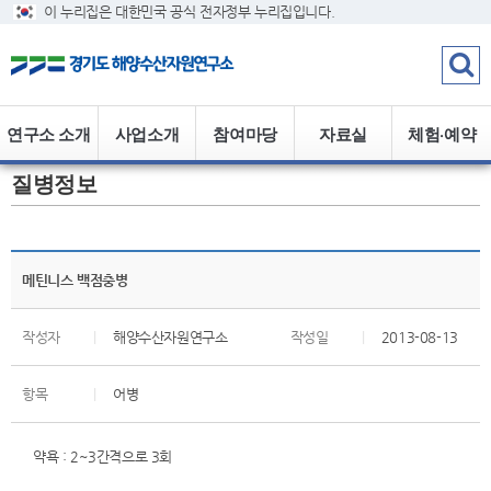
이 누리집은 대한민국 공식 전자정부 누리집입니다.
연구소 소개
사업소개
참여마당
자료실
체험·예약
질병정보
메틴니스 백점충병
작성자
|
해양수산자원연구소
작성일
|
2013-08-13
항목
|
어병
약욕 : 2~3간격으로 3회