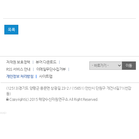
목록
저작권 보호정책
뷰어 다운로드
유관기관
이동
RSS 서비스 안내
이메일무단수집거부
개인정보 처리방침
사이트맵
(12513)경기도 양평군 용문면 상광길 23-2 / (15651) 안산시 단원구 개건너길71(선감
동)
관리자 로그인
Copyright(c) 2015 해양수산자원연구소 All Right Reserved.
WAS1