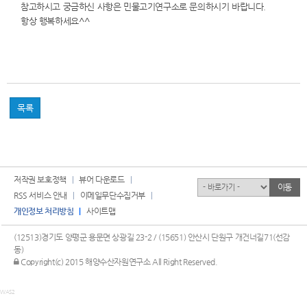
참고하시고 궁금하신 사항은 민물고기연구소로 문의하시기 바랍니다.
항상 행복하세요^^
목록
저작권 보호정책
뷰어 다운로드
유관기관
이동
RSS 서비스 안내
이메일무단수집거부
개인정보 처리방침
사이트맵
(12513)경기도 양평군 용문면 상광길 23-2 / (15651) 안산시 단원구 개건너길71(선감
동)
관리자 로그인
Copyright(c) 2015 해양수산자원연구소 All Right Reserved.
WAS2