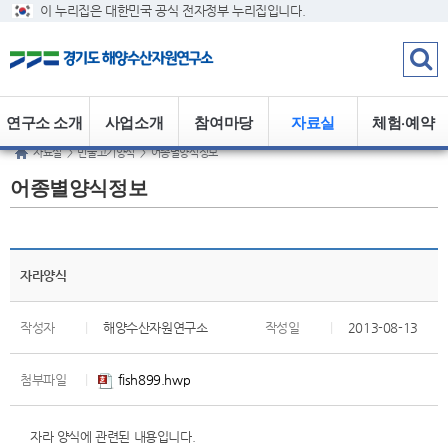
이 누리집은 대한민국 공식 전자정부 누리집입니다.
연구소 소개
사업소개
참여마당
자료실
체험·예약
자료실
>
민물고기양식
>
어종별양식정보
어종별양식정보
자라양식
작성자
|
해양수산자원연구소
작성일
|
2013-08-13
첨부파일
|
fish899.hwp
자라 양식에 관련된 내용입니다.