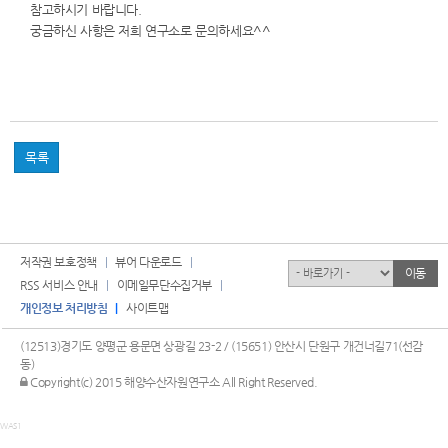
참고하시기 바랍니다.
궁금하신 사항은 저희 연구소로 문의하세요^^
목록
저작권 보호정책
뷰어 다운로드
유관기관
이동
RSS 서비스 안내
이메일무단수집거부
개인정보 처리방침
사이트맵
(12513)경기도 양평군 용문면 상광길 23-2 / (15651) 안산시 단원구 개건너길71(선감
동)
관리자 로그인
Copyright(c) 2015 해양수산자원연구소 All Right Reserved.
WAS1