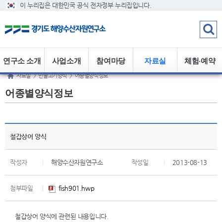
이 누리집은 대한민국 공식 전자정부 누리집입니다.
연구소 소개
사업소개
참여마당
자료실
체험·예약
자료실
>
민물고기양식
>
어종별양식정보
어종별양식정보
철갑상어 양식
작성자
|
해양수산자원연구소
작성일
|
2013-08-13
첨부파일
|
fish901.hwp
철갑상어 양식에 관련된 내용입니다.