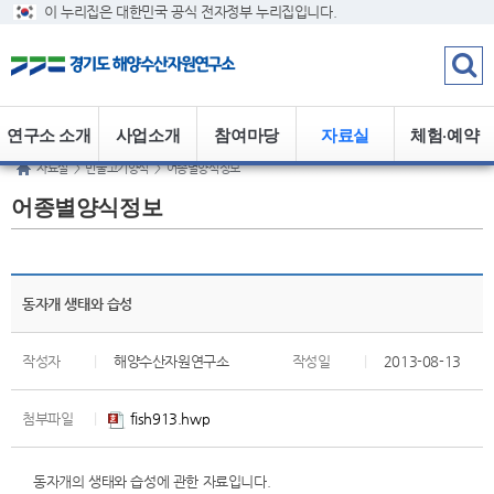
이 누리집은 대한민국 공식 전자정부 누리집입니다.
연구소 소개
사업소개
참여마당
자료실
체험·예약
자료실
>
민물고기양식
>
어종별양식정보
어종별양식정보
동자개 생태와 습성
작성자
|
해양수산자원연구소
작성일
|
2013-08-13
첨부파일
|
fish913.hwp
동자개의 생태와 습성에 관한 자료입니다.