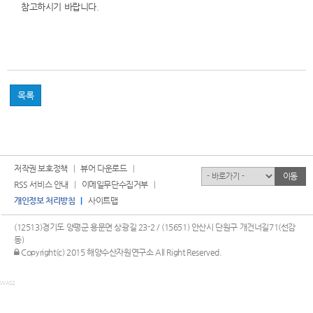
참고하시기 바랍니다.
목록
저작권 보호정책
뷰어 다운로드
유관기관
이동
RSS 서비스 안내
이메일무단수집거부
개인정보 처리방침
사이트맵
(12513)경기도 양평군 용문면 상광길 23-2 / (15651) 안산시 단원구 개건너길71(선감
동)
관리자 로그인
Copyright(c) 2015 해양수산자원연구소 All Right Reserved.
WAS2