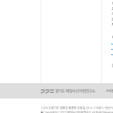
저작
(12513)경기도 양평군 용문면 상광길 23-2 / (15651) 안
관리자 로그인
Copyright(c) 2015 해양수산자원연구소 All Right Reserve