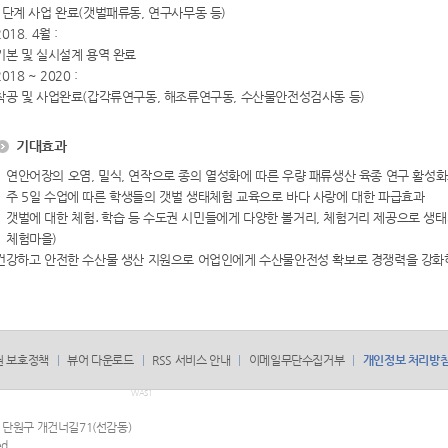
1단계 사업 완료(갯벌패류동, 연구사무동 등)
2018. 4월 :
기본 및 실시설계 용역 완료
2018 ~ 2020 :
착공 및 사업완료(갑각류연구동, 해조류연구동, 수산물안전성검사동 등)
기대효과
연안어장의 오염, 밀식, 연작으로 종의 열성화에 따른 우량 패류생산 육종 연구 활성화
주 5일 수업에 따른 학생들의 갯벌 생태체험 교육으로 바다 사랑에 대한 파급효과
갯벌에 대한 체험․학습 등 수도권 시민들에게 다양한 볼거리, 체험거리 제공으로 생태체험
체험마을)
건강하고 안전한 수산물 생산 지원으로 어업인에게 수산물안전성 확보로 경쟁력을 강화
권 보호정책
뷰어 다운로드
RSS 서비스 안내
이메일무단수집거부
개인정보 처리방
WAS1
산시 단원구 개건너길71(선감동)
d.