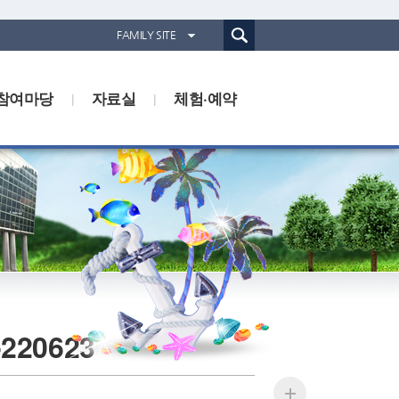
통합검색(웹)
FAMILY SITE
경기도농업기술원
참여마당
자료실
경기도동물위생시험소
체험·예약
경기산림환경연구소
경기해양수산자원연구소
20623