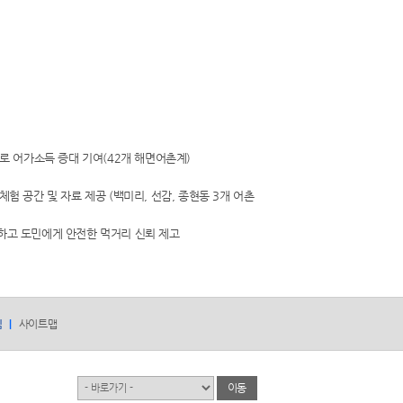
로 어가소득 증대 기여(42개 해면어촌계)
 공간 및 자료 제공 (백미리, 선감, 종현동 3개 어촌
하고 도민에게 안전한 먹거리 신뢰 제고
침
사이트맵
유관기관
이동