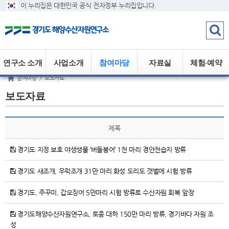
이 누리집은 대한민국 공식 전자정부 누리집입니다.
연구소 소개
사업소개
참여마당
자료실
체험·예약
참여마당
>
보도자료
보도자료
제목
경기도 지정 보호 야생생물 ‘버들붕어’ 1천 마리 경안천습지 방류
경기도 새조개, 우럭조개 31만 마리 화성 도리도 갯벌에 시험 방류
경기도, 주꾸미, 갑오징어 5만마리 시험 방류로 수산자원 회복 앞장
경기도해양수산자원연구소, 토종 대하 150만 마리 방류, 경기바다 자원 조
성