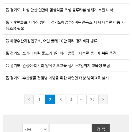
경기도, 화성 안산 연안에 염생식물 조성 블루카본 생태계 복원 나서
기후변화로 사라진 빙어… 경기도해양수산자원연구소, 대체 내수면 어종 자
원조성 필요
해양수산자원연구소, 어린 꽃게 10만 마리 경기바다 방류
경기도, 쏘가리 어린 물고기 1만 마리 방류… 내수면 생태계 복원 추진
경기도, 관상어·미꾸리 양식 기초교육 실시…2일까지 교육생 모집
경기도, 수산생물 전염병 예방을 위한 어업인 대상 방역교육 실시
1
2
3
4
…
22
검 색