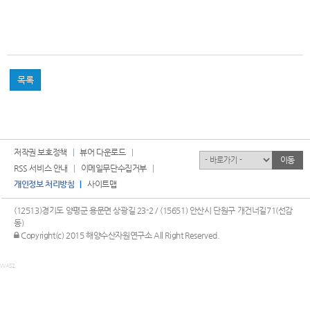
목록
저작권 보호정책
뷰어 다운로드
유관기관
이동
RSS 서비스 안내
이메일무단수집거부
개인정보 처리방침
사이트맵
(12513)경기도 양평군 용문면 상광길 23-2 / (15651) 안산시 단원구 개건너길71(선감
동)
관리자 로그인
Copyright(c) 2015 해양수산자원연구소 All Right Reserved.
WAS2