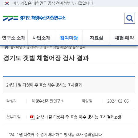
이 누리집은 대한민국 공식 전자정부 누리집입니다.
연구소 소개
사업소개
참여마당
자료실
체험·예약
참여마당
>
공개자료
>
경기도 갯벌 체험어장 검사 결과
경기도 갯벌 체험어장 검사 결과
24년 1월 다섯째 주 표층 해수 방사능 조사결과
작성자
|
해양수산자원연구소
작성일
|
2024-02-06
첨부파일
|
24년-1월-다섯째-주-표층-해수-방사능-조사결과.pdf
‘24. 1월 다섯째 주 경기바다 해수 방사능 조사 결과입니다.