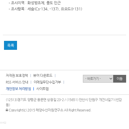
– 조사지역 : 화성방조제, 풍도 인근
– 조사항목 : 세슘(Cs-134, -137), 요오드(I-131)
목록
저작권 보호정책
뷰어 다운로드
유관기관
이동
RSS 서비스 안내
이메일무단수집거부
개인정보 처리방침
사이트맵
(12513)경기도 양평군 용문면 상광길 23-2 / (15651) 안산시 단원구 개건너길71(선감
동)
관리자 로그인
Copyright(c) 2015 해양수산자원연구소 All Right Reserved.
WAS2