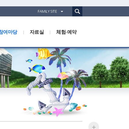
통합검색(웹)
FAMILY SITE
경기도농업기술원
참여마당
자료실
경기도동물위생시험소
체험·예약
경기산림환경연구소
경기해양수산자원연구소