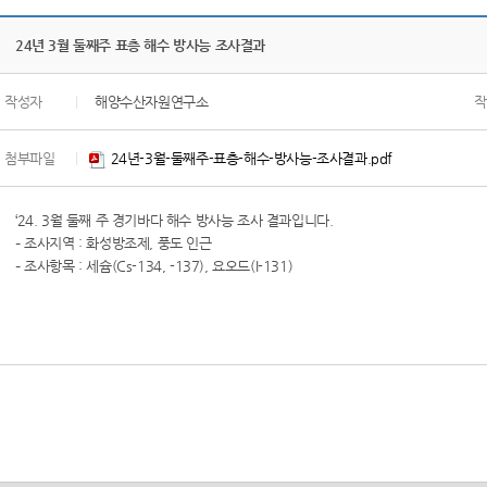
24년 3월 둘째주 표층 해수 방사능 조사결과
작성자
|
해양수산자원연구소
작
첨부파일
|
24년-3월-둘째주-표층-해수-방사능-조사결과.pdf
‘24. 3월 둘째 주 경기바다 해수 방사능 조사 결과입니다.
– 조사지역 : 화성방조제, 풍도 인근
– 조사항목 : 세슘(Cs-134, -137), 요오드(I-131)