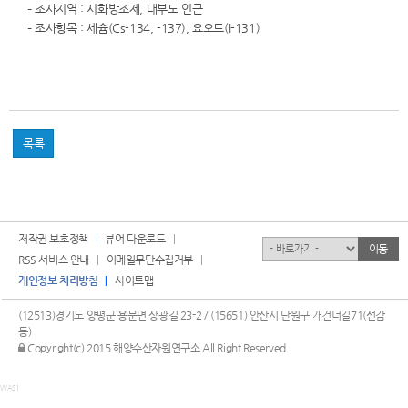
– 조사지역 : 시화방조제, 대부도 인근
– 조사항목 : 세슘(Cs-134, -137), 요오드(I-131)
목록
저작권 보호정책
뷰어 다운로드
유관기관
이동
RSS 서비스 안내
이메일무단수집거부
개인정보 처리방침
사이트맵
(12513)경기도 양평군 용문면 상광길 23-2 / (15651) 안산시 단원구 개건너길71(선감
동)
관리자 로그인
Copyright(c) 2015 해양수산자원연구소 All Right Reserved.
WAS1