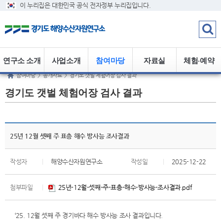
이 누리집은 대한민국 공식 전자정부 누리집입니다.
연구소 소개
사업소개
참여마당
자료실
체험·예약
참여마당
>
공개자료
>
경기도 갯벌 체험어장 검사 결과
경기도 갯벌 체험어장 검사 결과
25년 12월 셋째 주 표층 해수 방사능 조사결과
작성자
|
해양수산자원연구소
작성일
|
2025-12-22
첨부파일
|
25년-12월-셋째-주-표층-해수-방사능-조사결과.pdf
‘25. 12월 셋째 주 경기바다 해수 방사능 조사 결과입니다.