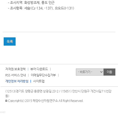
– 조사지역: 화성방조제, 풍도 인근
– 조사항목: 세슘(Cs-134, -137), 요오드(I-131)
목록
저작권 보호정책
뷰어 다운로드
유관기관
이동
RSS 서비스 안내
이메일무단수집거부
개인정보 처리방침
사이트맵
(12513)경기도 양평군 용문면 상광길 23-2 / (15651) 안산시 단원구 개건너길71(선감
동)
관리자 로그인
Copyright(c) 2015 해양수산자원연구소 All Right Reserved.
WAS1