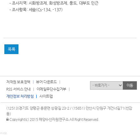
– 조사지역: 시화방조제, 화성방조제, 풍도, 대부도 인근
– 조사항목: 세슘(Cs-134, -137)
목록
저작권 보호정책
뷰어 다운로드
유관기관
이동
RSS 서비스 안내
이메일무단수집거부
개인정보 처리방침
사이트맵
(12513)경기도 양평군 용문면 상광길 23-2 / (15651) 안산시 단원구 개건너길71(선감
동)
관리자 로그인
Copyright(c) 2015 해양수산자원연구소 All Right Reserved.
WAS2