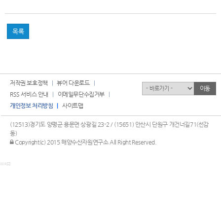
목록
저작권 보호정책
뷰어 다운로드
유관기관
이동
RSS 서비스 안내
이메일무단수집거부
개인정보 처리방침
사이트맵
(12513)경기도 양평군 용문면 상광길 23-2 / (15651) 안산시 단원구 개건너길71(선감
동)
관리자 로그인
Copyright(c) 2015 해양수산자원연구소 All Right Reserved.
WAS2