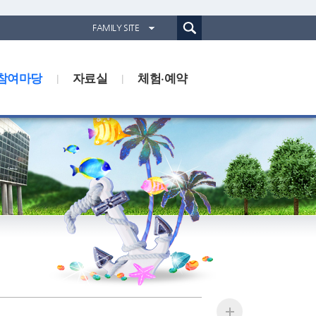
통합검색(웹)
FAMILY SITE
경기도농업기술원
참여마당
자료실
경기도동물위생시험소
체험·예약
경기산림환경연구소
경기해양수산자원연구소