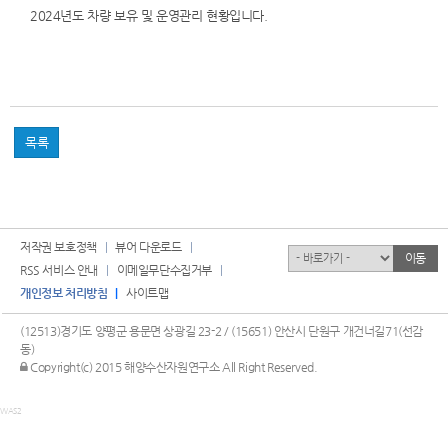
2024년도 차량 보유 및 운영관리 현황입니다.
목록
저작권 보호정책
뷰어 다운로드
유관기관
이동
RSS 서비스 안내
이메일무단수집거부
개인정보 처리방침
사이트맵
(12513)경기도 양평군 용문면 상광길 23-2 / (15651) 안산시 단원구 개건너길71(선감
동)
관리자 로그인
Copyright(c) 2015 해양수산자원연구소 All Right Reserved.
WAS2