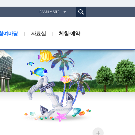
통합검색(웹)
FAMILY SITE
경기도농업기술원
참여마당
자료실
경기도동물위생시험소
체험·예약
경기산림환경연구소
경기해양수산자원연구소