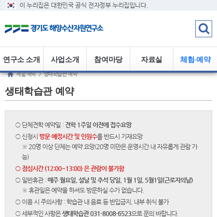
이 누리집은 대한민국 공식 전자정부 누리집입니다.
연구소 소개
사업소개
참여마당
자료실
체험·예약
체험·예약
>
생태학습관 예약
생태학습관 예약
○ 단체견학 예약일 :
견학 1주일 이전에 접수요망
○ 신청시
방문 예정시간 및 인원수
를 반드시 기재요망
※ 20명 이상 단체는 예약 요망(20명 미만은 운영시간 내 자유롭게 관람 가
능)
○ 점심시간 (12:00~13:00) 은 관람이 불가함
○ 일반휴관 :
매주 월요일, 설날 및 추석 당일, 1월 1일, 5월1일(근로자의날)
※ 휴관일은 예약을 하셔도 방문하실 수가 없습니다.
○ 이용 시 주의사항 : 학습관 내 음료 등 반입금지, 내부 취식 불가
○ 세부적인 사항은
생태학습관 031-8008-6523
으로 문의 바랍니다.