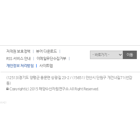
저작권 보호정책
뷰어 다운로드
유관기관
이동
RSS 서비스 안내
이메일무단수집거부
개인정보 처리방침
사이트맵
(12513)경기도 양평군 용문면 상광길 23-2 / (15651) 안산시 단원구 개건너길71(선감
동)
관리자 로그인
Copyright(c) 2015 해양수산자원연구소 All Right Reserved.
WAS1